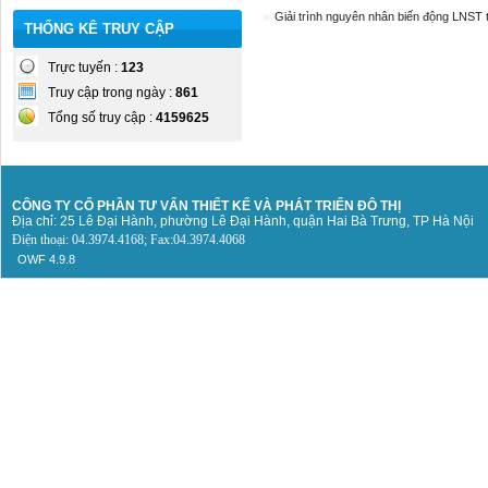
Giải trình nguyên nhân biến động LNST
THỐNG KÊ TRUY CẬP
Trực tuyến :
123
Truy cập trong ngày :
861
Tổng số truy cập :
4159625
CÔNG TY CỔ PHẦN TƯ VẤN THIẾT KẾ
VÀ PHÁT TRIỂN ĐÔ THỊ
Địa chỉ: 25 Lê Đại Hành, phường Lê Đại Hành, quận Hai Bà Trưng, TP Hà Nội
Điện thoại: 04.3974.4168; Fax:04.3974.4068
OWF 4.9.8