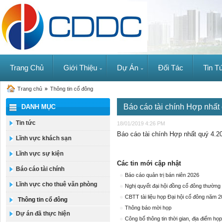
Trang Chủ
Giới Thiệu
Dự Án
Đối Tác
Tin T
Trang chủ
»
Thông tin cổ đông
Báo cáo tài chính Hợp nhất
DANH MỤC
Tin tức
18/01/2019 4:26 PM
Báo cáo tài chính Hợp nhất quý 4.
Lĩnh vực khách sạn
Lĩnh vực sự kiện
Các tin mới cập nhật
Báo cáo tài chính
Báo cáo quản trị bán niên 2026
Lĩnh vực cho thuê văn phòng
Nghị quyết đại hội đồng cổ đông thường
CBTT tài liệu họp Đại hội cổ đông năm 
Thông tin cổ đông
Thông báo mời họp
Dự án đã thực hiện
Công bố thông tin thời gian, địa điểm