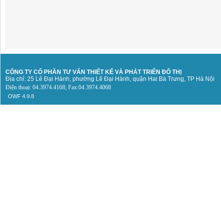
CÔNG TY CỔ PHẦN TƯ VẤN THIẾT KẾ
VÀ PHÁT TRIỂN ĐÔ THỊ
Địa chỉ: 25 Lê Đại Hành, phường Lê Đại Hành, quận Hai Bà Trưng, TP Hà Nội
Điện thoại: 04.3974.4168; Fax:04.3974.4068
OWF 4.9.8