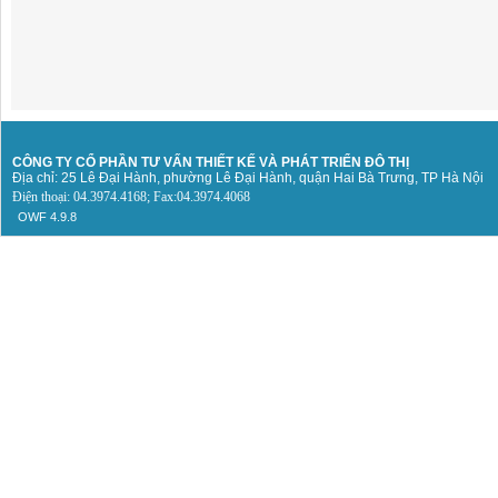
CÔNG TY CỔ PHẦN TƯ VẤN THIẾT KẾ
VÀ PHÁT TRIỂN ĐÔ THỊ
Địa chỉ: 25 Lê Đại Hành, phường Lê Đại Hành, quận Hai Bà Trưng, TP Hà Nội
Điện thoại: 04.3974.4168; Fax:04.3974.4068
OWF 4.9.8