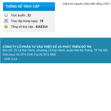
Giải trình nguyên nhân biến động LNST
THỐNG KÊ TRUY CẬP
Trực tuyến :
21
Truy cập trong ngày :
70
Tổng số truy cập :
4162314
CÔNG TY CỔ PHẦN TƯ VẤN THIẾT KẾ
VÀ PHÁT TRIỂN ĐÔ THỊ
Địa chỉ: 25 Lê Đại Hành, phường Lê Đại Hành, quận Hai Bà Trưng, TP Hà Nội
Điện thoại: 04.3974.4168; Fax:04.3974.4068
OWF 4.9.8