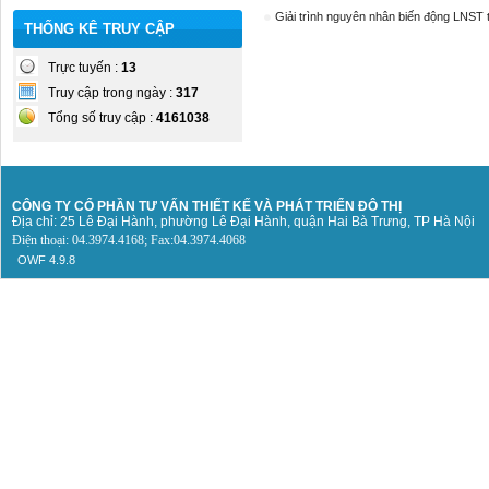
Giải trình nguyên nhân biến động LNST
THỐNG KÊ TRUY CẬP
Trực tuyến :
13
Truy cập trong ngày :
317
Tổng số truy cập :
4161038
CÔNG TY CỔ PHẦN TƯ VẤN THIẾT KẾ
VÀ PHÁT TRIỂN ĐÔ THỊ
Địa chỉ: 25 Lê Đại Hành, phường Lê Đại Hành, quận Hai Bà Trưng, TP Hà Nội
Điện thoại: 04.3974.4168; Fax:04.3974.4068
OWF 4.9.8