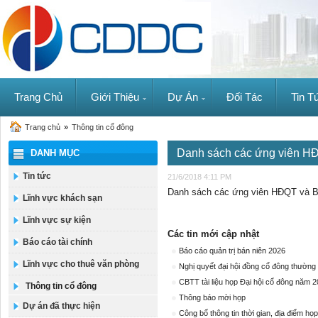
Trang Chủ
Giới Thiệu
Dự Án
Đối Tác
Tin T
Trang chủ
»
Thông tin cổ đông
Danh sách các ứng viên H
DANH MỤC
Tin tức
21/6/2018 4:11 PM
Danh sách các ứng viên HĐQT và B
Lĩnh vực khách sạn
Lĩnh vực sự kiện
Các tin mới cập nhật
Báo cáo tài chính
Báo cáo quản trị bán niên 2026
Lĩnh vực cho thuê văn phòng
Nghị quyết đại hội đồng cổ đông thường
CBTT tài liệu họp Đại hội cổ đông năm 
Thông tin cổ đông
Thông báo mời họp
Dự án đã thực hiện
Công bố thông tin thời gian, địa điểm