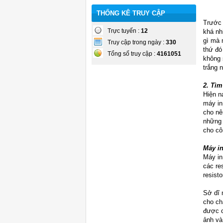
THỐNG KÊ TRUY CẬP
Trước 
Trực tuyến :
12
khá nh
gì mà 
Truy cập trong ngày :
330
thứ đó
Tổng số truy cập :
4161051
không 
trắng 
2. Tìm
Hiện n
máy in
cho nê
những 
cho cô
Máy i
Máy in
các re
resist
Sở dĩ 
cho ch
được c
ảnh và