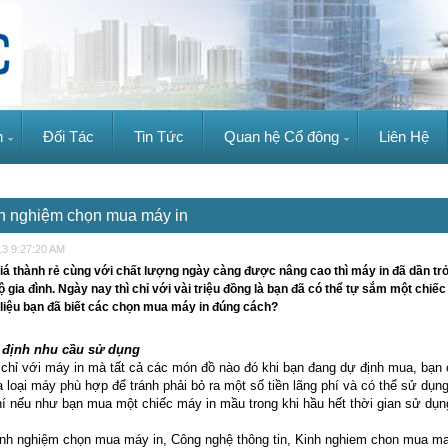
n
Đối Tác
Tin Tức
Quan hệ Cổ đông
Liên Hệ
h nghiệm chọn mua máy in
13 9:27:20 AM
iá thành rẻ cùng với chất lượng ngày càng được nâng cao thì máy in đã dần tr
 gia đình. Ngày nay thì chỉ với vài triệu đồng là bạn đã có thể tự sắm một chiế
liệu bạn đã biết các chọn mua máy in đúng cách?
 định nhu cầu sử dụng
chỉ với máy in mà tất cả các món đồ nào đó khi bạn đang dự định mua, bạn 
a loại máy phù hợp để tránh phải bỏ ra một số tiền lãng phí và có thể sử dụng
hí nếu như bạn mua một chiếc máy in mầu trong khi hầu hết thời gian sử dụng 