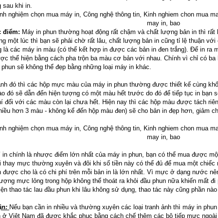
 sau khi in.
 điểm:
Máy in phun thường hoạt động rất chậm và chất lượng bản in thì rất k
ùng một lúc thì bạn sẽ phải chờ rất lâu, chất lượng bản in cũng tỉ lệ thuận vớ
 là các máy in màu (có thể kết hợp in được các bản in đen trắng). Để in ra 
ợc thể hiện bằng cách pha trộn ba màu cơ bản với nhau. Chính vì chỉ có ba 
 phun sẽ không thể đẹp bằng những loại máy in khác.
nh đó thì các hộp mực màu của máy in phun thường được thiết kế cùng khối v
o đó sẽ dẫn đến hiện tượng có một màu hết trước do đó để tiếp tục in bạn
hí đối với các màu còn lại chưa hết. Hiện nay thì các hộp màu được tách riên
nhiều hơn 3 màu - không kể đến hộp màu đen) sẽ cho bản in đẹp hơn, giảm ch
í in chính là nhược điểm lớn nhất của máy in phun, bạn có thể mua được một
i thay mực thường xuyên và đôi khi số tiền này có thể đủ để mua một chiế
n được cho là có chi phí trên mỗi bản in là lớn nhất. Vì mực ở dạng nước 
lượng mực lỏng trong hộp không thể thoát ra khỏi đầu phun nữa khiến mất đi
iện thao tác lau đầu phun khi lâu không sử dụng, thao tác này cũng phần nào
ận:
Nếu bạn cần in nhiều và thường xuyên các loại tranh ảnh thì máy in phun
 ở Việt Nam đã được khắc phục bằng cách chế thêm các bộ tiếp mực ngoài