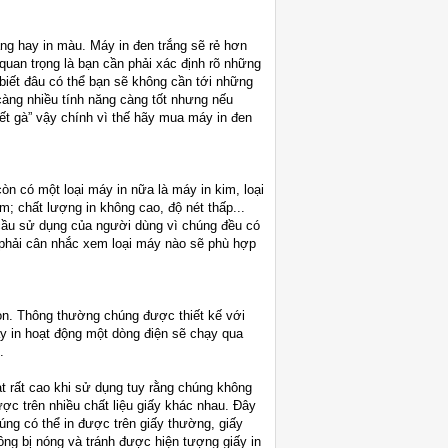
ắng hay in màu. Máy in đen trắng sẽ rẻ hơn
quan trọng là bạn cần phải xác định rõ những
 biết đâu có thể bạn sẽ không cần tới những
àng nhiều tính năng càng tốt nhưng nếu
ết gà” vậy chính vì thế hãy mua máy in đen
òn có một loại máy in nữa là máy in kim, loại
m; chất lượng in không cao, độ nét thấp...
cầu sử dụng của người dùng vì chúng đều có
phải cân nhắc xem loại máy nào sẽ phù hợp
ọn. Thông thường chúng được thiết kế với
áy in hoạt động một dòng điện sẽ chạy qua
.
ạt rất cao khi sử dụng tuy rằng chúng không
được trên nhiều chất liệu giấy khác nhau. Đây
úng có thể in được trên giấy thường, giấy
ông bị nóng và tránh được hiện tượng giấy in