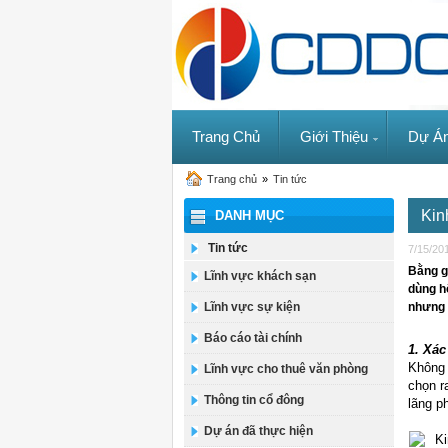
Trang Chủ
Giới Thiệu
Dự Á
Trang chủ
»
Tin tức
Kin
DANH MỤC
Tin tức
7/15/20
Bằng g
Lĩnh vực khách sạn
dùng hộ
Lĩnh vực sự kiện
nhưng 
Báo cáo tài chính
1. Xác
Không 
Lĩnh vực cho thuê văn phòng
chọn r
Thông tin cổ đông
lãng p
Dự án đã thực hiện