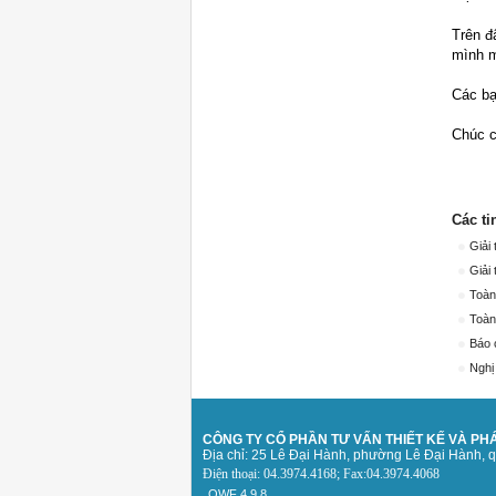
Trên đ
mình m
Các bạ
Chúc c
Các ti
Giải
Giải
Toàn
Toàn
Báo 
Nghị
CÔNG TY CỔ PHẦN TƯ VẤN THIẾT KẾ
VÀ PHÁ
Địa chỉ: 25 Lê Đại Hành, phường Lê Đại Hành, 
Điện thoại: 04.3974.4168; Fax:04.3974.4068
OWF 4.9.8