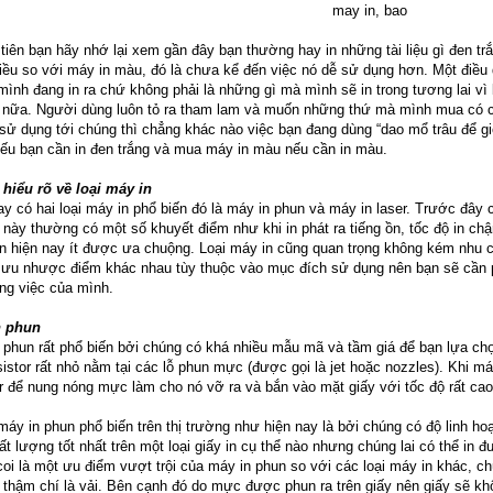
tiên bạn hãy nhớ lại xem gần đây bạn thường hay in những tài liệu gì đen tr
iều so với máy in màu, đó là chưa kể đến việc nó dễ sử dụng hơn. Một điều 
mình đang in ra chứ không phải là những gì mà mình sẽ in trong tương lai vì
 nữa. Người dùng luôn tỏ ra tham lam và muốn những thứ mà mình mua có c
sử dụng tới chúng thì chẳng khác nào việc bạn đang dùng “dao mổ trâu để gi
nếu bạn cần in đen trắng và mua máy in màu nếu cần in màu.
 hiểu rõ về loại máy in
ay có hai loại máy in phổ biến đó là máy in phun và máy in laser. Trước đây c
 này thường có một số khuyết điểm như khi in phát ra tiếng ồn, tốc độ in chậ
n hiện nay ít được ưa chuộng. Loại máy in cũng quan trọng không kém nhu 
ưu nhược điểm khác nhau tùy thuộc vào mục đích sử dụng nên bạn sẽ cần 
ng việc của mình.
n phun
 phun rất phổ biến bởi chúng có khá nhiều mẫu mã và tầm giá để bạn lựa ch
sistor rất nhỏ nằm tại các lỗ phun mực (được gọi là jet hoặc nozzles). Khi m
or để nung nóng mực làm cho nó vỡ ra và bắn vào mặt giấy với tốc độ rất cao
máy in phun phổ biến trên thị trường như hiện nay là bởi chúng có độ linh ho
ất lượng tốt nhất trên một loại giấy in cụ thể nào nhưng chúng lai có thể in 
oi là một ưu điểm vượt trội của máy in phun so với các loại máy in khác, ch
 thậm chí là vải. Bên cạnh đó do mực được phun ra trên giấy nên giấy sẽ kh