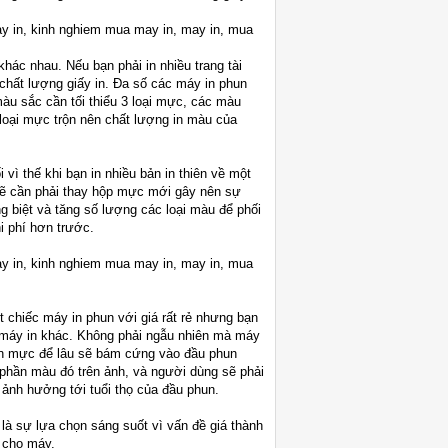
hác nhau. Nếu bạn phải in nhiều trang tài
i chất lượng giấy in. Đa số các máy in phun
màu sắc cần tối thiểu 3 loại mực, các màu
loại mực trộn nên chất lượng in màu của
ì thế khi bạn in nhiều bản in thiên về một
 sẽ cần phải thay hộp mực mới gây nên sự
g biệt và tăng số lượng các loại màu để phối
i phí hơn trước.
 chiếc máy in phun với giá rất rẻ nhưng bạn
c máy in khác. Không phải ngẫu nhiên mà máy
nên mực để lâu sẽ bám cứng vào đầu phun
 phần màu đó trên ảnh, và người dùng sẽ phải
 ảnh hưởng tới tuổi thọ của đầu phun.
 là sự lựa chọn sáng suốt vì vấn đề giá thành
 cho máy.