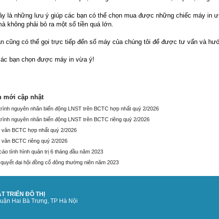
ây là những lưu ý giúp các bạn có thể chọn mua được những chiếc máy in 
à không phải bỏ ra một số tiền quá lớn.
n cũng có thể gọi trực tiếp đến số máy của chúng tôi để được tư vấn và hư
ác bạn chọn được máy in vừa ý!
n mới cập nhật
 trình nguyên nhân biến động LNST trên BCTC hợp nhất quý 2/2026
 trình nguyên nhân biến động LNST trên BCTC riêng quý 2/2026
 văn BCTC hợp nhất quý 2/2026
 văn BCTC riêng quý 2/2026
cáo tình hình quản trị 6 tháng đầu năm 2023
 quyết đại hội đồng cổ đông thường niên năm 2023
T TRIỂN ĐÔ THỊ
quận Hai Bà Trưng, TP Hà Nội