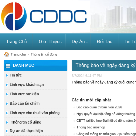
Trang Chủ
Giới Thiệu
Dự Án
Đối Tác
Tin T
Trang chủ
»
Thông tin cổ đông
Thông báo về ngày đăng ký
DANH MỤC
Tin tức
5/7/2024 6:11:47 PM
Thông báo về ngày đăng ký cuối cùng 
Lĩnh vực khách sạn
Lĩnh vực sự kiện
Các tin mới cập nhật
Báo cáo tài chính
Báo cáo quản trị bán niên 2026
Lĩnh vực cho thuê văn phòng
Nghị quyết đại hội đồng cổ đông thường
CBTT tài liệu họp Đại hội cổ đông năm 
Thông tin cổ đông
Thông báo mời họp
Dự án đã thực hiện
Công bố thông tin thời gian, địa điểm