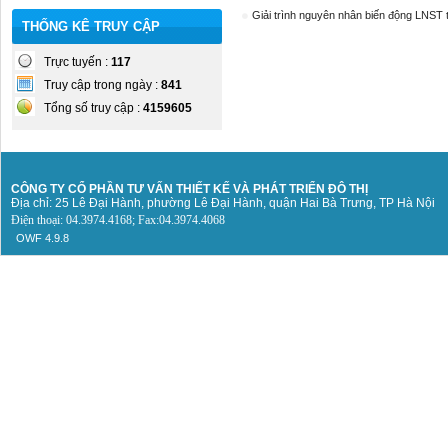
Giải trình nguyên nhân biến động LNST
THỐNG KÊ TRUY CẬP
Trực tuyến :
117
Truy cập trong ngày :
841
Tổng số truy cập :
4159605
CÔNG TY CỔ PHẦN TƯ VẤN THIẾT KẾ
VÀ PHÁT TRIỂN ĐÔ THỊ
Địa chỉ: 25 Lê Đại Hành, phường Lê Đại Hành, quận Hai Bà Trưng, TP Hà Nội
Điện thoại: 04.3974.4168; Fax:04.3974.4068
OWF 4.9.8