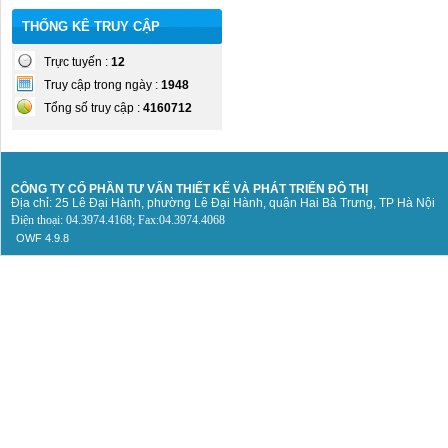
THỐNG KÊ TRUY CẬP
Trực tuyến :
12
Truy cập trong ngày :
1948
Tổng số truy cập :
4160712
CÔNG TY CỔ PHẦN TƯ VẤN THIẾT KẾ
VÀ PHÁT TRIỂN ĐÔ THỊ
Địa chỉ: 25 Lê Đại Hành, phường Lê Đại Hành, quận Hai Bà Trưng, TP Hà Nội
Điện thoại: 04.3974.4168; Fax:04.3974.4068
OWF 4.9.8