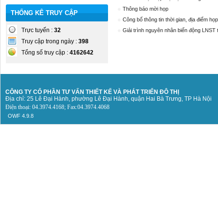
Thông báo mời họp
THỐNG KÊ TRUY CẬP
Công bố thông tin thời gian, địa điểm
Trực tuyến :
32
Giải trình nguyên nhân biến động LNST
Truy cập trong ngày :
398
Tổng số truy cập :
4162642
CÔNG TY CỔ PHẦN TƯ VẤN THIẾT KẾ
VÀ PHÁT TRIỂN ĐÔ THỊ
Địa chỉ: 25 Lê Đại Hành, phường Lê Đại Hành, quận Hai Bà Trưng, TP Hà Nội
Điện thoại: 04.3974.4168; Fax:04.3974.4068
OWF 4.9.8