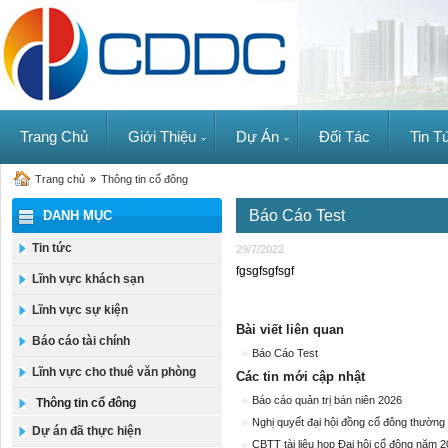
Trang Chủ
Giới Thiệu
Dự Án
Đối Tác
Tin T
Trang chủ
»
Thông tin cổ đông
Báo Cáo Test
DANH MỤC
Tin tức
29/7/2022
fgsgfsgfsgf
Lĩnh vực khách sạn
Lĩnh vực sự kiện
Bài viết liên quan
Báo cáo tài chính
Báo Cáo Test
Lĩnh vực cho thuê văn phòng
Các tin mới cập nhật
Báo cáo quản trị bán niên 2026
Thông tin cổ đông
Nghị quyết đại hội đồng cổ đông thường
Dự án đã thực hiện
CBTT tài liệu họp Đại hội cổ đông năm 