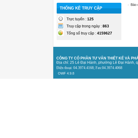
Báo 
THỐNG KÊ TRUY CẬP
Trực tuyến :
125
Truy cập trong ngày :
863
Tổng số truy cập :
4159627
CÔNG TY CỔ PHẦN TƯ VẤN THIẾT KẾ
VÀ PHÁ
Địa chỉ: 25 Lê Đại Hành, phường Lê Đại Hành, 
Điện thoại: 04.3974.4168; Fax:04.3974.4068
OWF 4.9.8