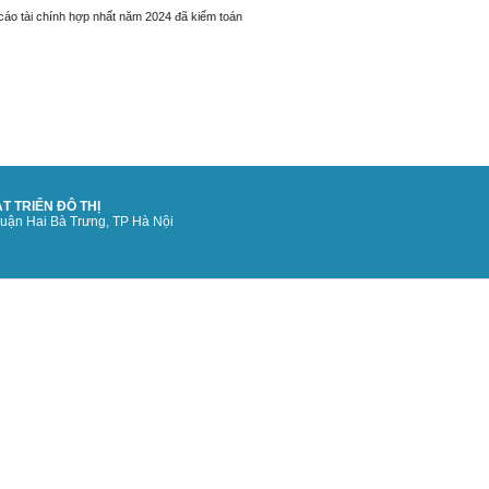
cáo tài chính hợp nhất năm 2024 đã kiểm toán
T TRIỂN ĐÔ THỊ
quận Hai Bà Trưng, TP Hà Nội