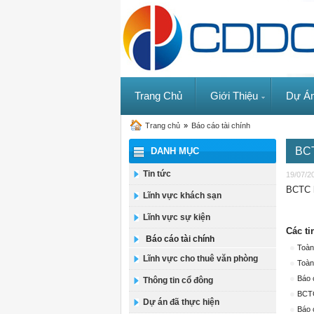
Trang Chủ
Giới Thiệu
Dự Á
Trang chủ
»
Báo cáo tài chính
BCT
DANH MỤC
Tin tức
19/07/2
BCTC h
Lĩnh vực khách sạn
Lĩnh vực sự kiện
Các ti
Báo cáo tài chính
Toàn
Lĩnh vực cho thuê văn phòng
Toàn
Báo 
Thông tin cổ đông
BCTC
Dự án đã thực hiện
Báo 