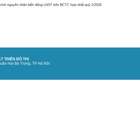
 trình nguyên nhân biến động LNST trên BCTC hợp nhất quý 1/2026
T TRIỂN ĐÔ THỊ
quận Hai Bà Trưng, TP Hà Nội