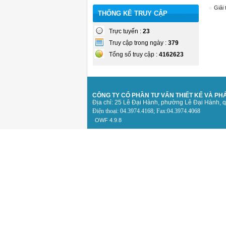
Giải
THỐNG KÊ TRUY CẬP
Trực tuyến :
23
Truy cập trong ngày :
379
Tổng số truy cập :
4162623
CÔNG TY CỔ PHẦN TƯ VẤN THIẾT KẾ
VÀ PHÁ
Địa chỉ: 25 Lê Đại Hành, phường Lê Đại Hành, 
Điện thoại: 04.3974.4168; Fax:04.3974.4068
OWF 4.9.8