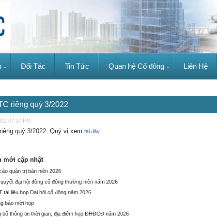
n
Đối Tác
Tin Tức
Quan hệ Cổ đông
Liên Hệ
C riêng quý 3/2022
022 07:27 PM
iêng quý 3/2022: Quý vị xem
tại đây
n mới cập nhật
cáo quản trị bán niên 2026
 quyết đại hội đồng cổ đông thường niên năm 2026
 tài liệu họp Đại hội cổ đông năm 2026
g báo mời họp
 bố thông tin thời gian, địa điểm họp ĐHĐCĐ năm 2026