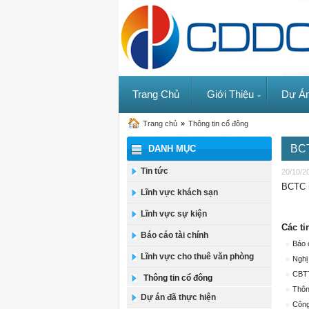
Trang Chủ
Giới Thiệu
Dự Á
Trang chủ
»
Thông tin cổ đông
BCT
DANH MỤC
Tin tức
20/10/2
BCTC r
Lĩnh vực khách sạn
Lĩnh vực sự kiện
Các ti
Báo cáo tài chính
Báo 
Lĩnh vực cho thuê văn phòng
Nghị
CBTT
Thông tin cổ đông
Thôn
Dự án đã thực hiện
Công