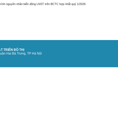
 trình nguyên nhân biến động LNST trên BCTC hợp nhất quý 1/2026
T TRIỂN ĐÔ THỊ
quận Hai Bà Trưng, TP Hà Nội