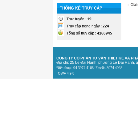
Giải
THỐNG KÊ TRUY CẬP
Trực tuyến :
19
Truy cập trong ngày :
224
Tổng số truy cập :
4160945
CÔNG TY CỔ PHẦN TƯ VẤN THIẾT KẾ
VÀ PHÁ
Địa chỉ: 25 Lê Đại Hành, phường Lê Đại Hành, 
Điện thoại: 04.3974.4168; Fax:04.3974.4068
OWF 4.9.8