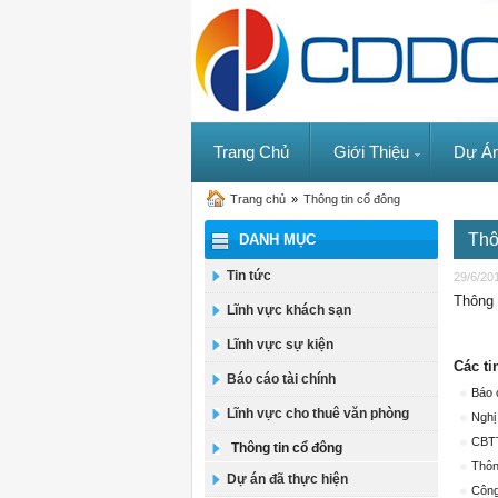
Trang Chủ
Giới Thiệu
Dự Á
Trang chủ
»
Thông tin cổ đông
Thô
DANH MỤC
Tin tức
29/6/20
Thông 
Lĩnh vực khách sạn
Lĩnh vực sự kiện
Các ti
Báo cáo tài chính
Báo 
Lĩnh vực cho thuê văn phòng
Nghị
CBTT
Thông tin cổ đông
Thôn
Dự án đã thực hiện
Công