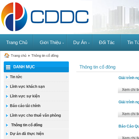
Trang Chủ
Giới Thiệu
Dự Án
Đối Tác
Tin T
Trang chủ
»
Thông tin cổ đông
Thông tin cổ đông
DANH MỤC
Tin tức
Giải trình 
Lĩnh vực khách sạn
Xem chi ti
Lĩnh vực sự kiện
Giải trình 
Báo cáo tài chính
Xem chi ti
Lĩnh vực cho thuê văn phòng
Thông tin cổ đông
Báo Cáo Qu
Dự án đã thực hiện
Xem chi ti