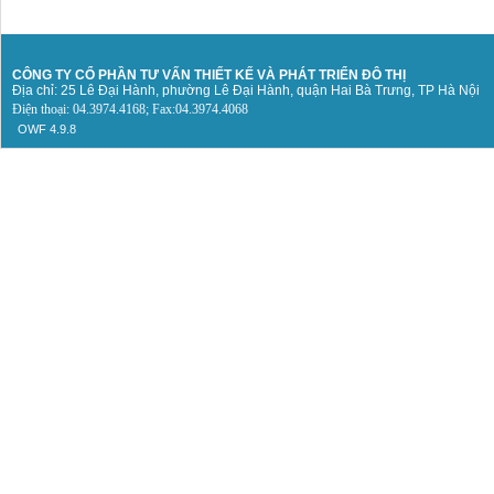
CÔNG TY CỔ PHẦN TƯ VẤN THIẾT KẾ
VÀ PHÁT TRIỂN ĐÔ THỊ
Địa chỉ: 25 Lê Đại Hành, phường Lê Đại Hành, quận Hai Bà Trưng, TP Hà Nội
Điện thoại: 04.3974.4168; Fax:04.3974.4068
OWF 4.9.8