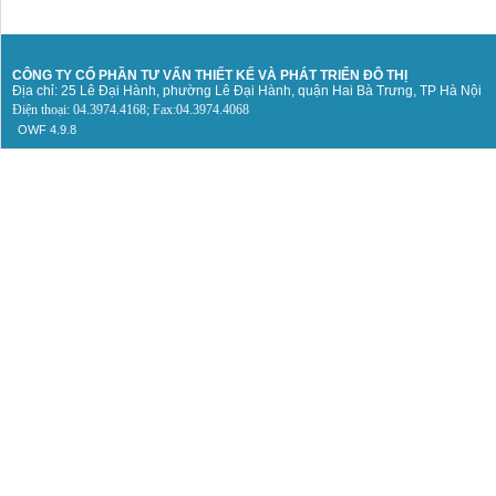
CÔNG TY CỔ PHẦN TƯ VẤN THIẾT KẾ
VÀ PHÁT TRIỂN ĐÔ THỊ
Địa chỉ: 25 Lê Đại Hành, phường Lê Đại Hành, quận Hai Bà Trưng, TP Hà Nội
Điện thoại: 04.3974.4168; Fax:04.3974.4068
OWF 4.9.8