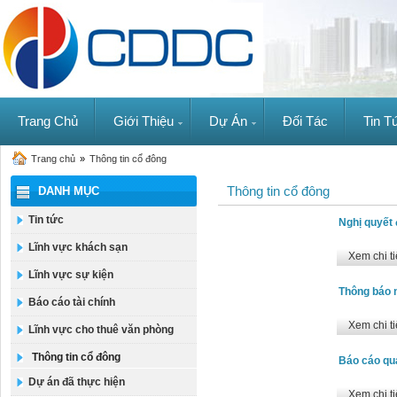
Trang Chủ
Giới Thiệu
Dự Án
Đối Tác
Tin T
Trang chủ
»
Thông tin cổ đông
Thông tin cổ đông
DANH MỤC
Tin tức
Nghị quyết 
Lĩnh vực khách sạn
Xem chi ti
Lĩnh vực sự kiện
Thông báo n
Báo cáo tài chính
Xem chi ti
Lĩnh vực cho thuê văn phòng
Thông tin cổ đông
Báo cáo qu
Dự án đã thực hiện
Xem chi ti