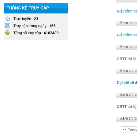
THỐNG KÊ TRUY CẬP
Giải trình 
Trực tuyến :
23
Xem chi ti
Truy cập trong ngày :
165
Tổng số truy cập :
4162409
Giải trình 
Xem chi ti
CBTT tài li
Xem chi ti
Đại hội cổ 
Xem chi ti
CBTT tài li
Xem chi ti
<< Trướ