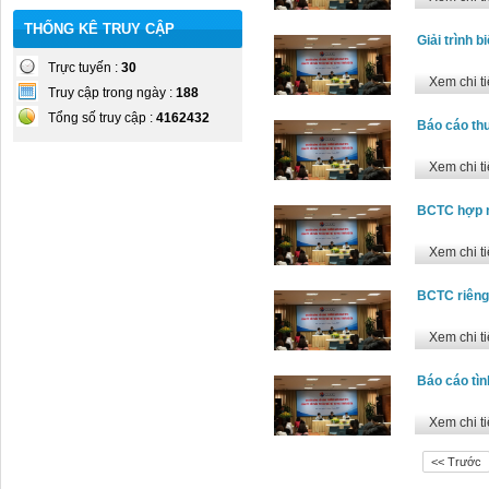
THỐNG KÊ TRUY CẬP
Giải trình
Trực tuyến :
30
Xem chi ti
Truy cập trong ngày :
188
Tổng số truy cập :
4162432
Báo cáo th
Xem chi ti
BCTC hợp 
Xem chi ti
BCTC riêng
Xem chi ti
Báo cáo tìn
Xem chi ti
<< Trước