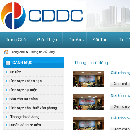
Trang Chủ
Giới Thiệu
Dự Án
Đối Tác
Tin T
Trang chủ
»
Thông tin cổ đông
Thông tin cổ đông
DANH MỤC
Tin tức
Giải trình 
Lĩnh vực khách sạn
Xem chi ti
Lĩnh vực sự kiện
Giải trình 
Báo cáo tài chính
Xem chi ti
Lĩnh vực cho thuê văn phòng
Thông tin cổ đông
Giải trình
Dự án đã thực hiện
Xem chi ti