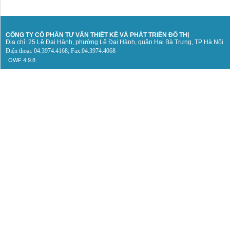
CÔNG TY CỔ PHẦN TƯ VẤN THIẾT KẾ
VÀ PHÁT TRIỂN ĐÔ THỊ
Địa chỉ: 25 Lê Đại Hành, phường Lê Đại Hành, quận Hai Bà Trưng, TP Hà Nội
Điện thoại: 04.3974.4168; Fax:04.3974.4068
OWF 4.9.8