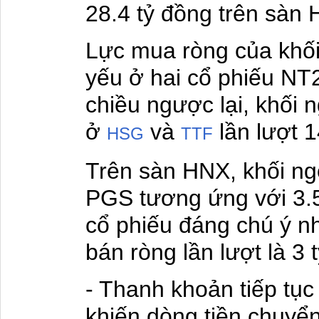
28.4 tỷ đồng trên sàn
Lực mua ròng của khối
yếu ở hai cổ phiếu NT2
chiều ngược lại, khối 
ở
và
lần lượt 1
HSG
TTF
Trên sàn HNX, khối n
PGS tương ứng với 3.5 
cổ phiếu đáng chú ý nh
bán ròng lần lượt là 3 
- Thanh khoản tiếp tụ
khiến dòng tiền chuyể