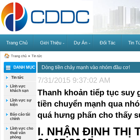
Trang Chủ
Giới Thiệu
Dự Án
Đối Tác
Tin T
Trang chủ
»
Tin tức
Dòng tiền chảy mạnh vào nhóm đầu cơ!
DANH MỤC
Tin tức
7/31/2015 9:37:02 AM
Lĩnh vực
Thanh khoản tiếp tục suy 
khách sạn
Lĩnh vực sự
tiền chuyển mạnh qua nhóm
kiện
quá hưng phấn cho thấy s
Báo cáo tài
chính
I. NHẬN ĐỊNH T
Lĩnh vực cho
thuê văn
phòng