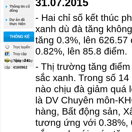
31.07.2015
Thông tin cổ
đông
- Hai chỉ số kết thúc p
Dự án đã
thực hiện
xanh dù đà tăng không
THỐNG KÊ
tăng 0.3%, lên 626.57 
TRUY CẬP
Trực tuyến :
0.82%, lên 85.8 điểm.
17
Truy cập
trong ngày :
Tổng số truy
241
- Thị trường tăng điể
cập :
4160962
sắc xanh. Trong số 14
nào chịu đà giảm quá 
là DV Chuyên môn-KH
hàng, Bất động sản, X
tương ứng với 0.38%, 