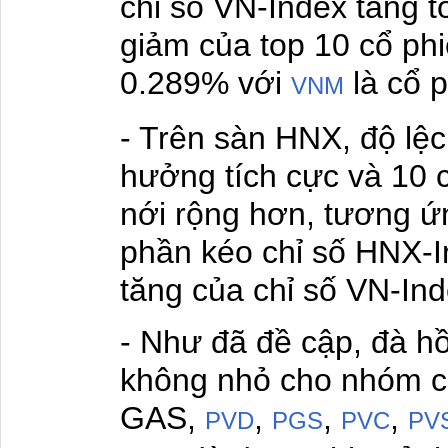
chỉ số VN-Index tăng 
giảm của top 10 cổ phi
0.289% với
là cổ p
VNM
- Trên sàn HNX, độ lệ
hưởng tích cực và 10 
nới rộng hơn, tương ứ
phần kéo chỉ số HNX-I
tăng của chỉ số VN-Ind
- Như đã đề cập, đà hồ
không nhỏ cho nhóm c
GAS,
,
,
,
PVD
PGS
PVC
PV