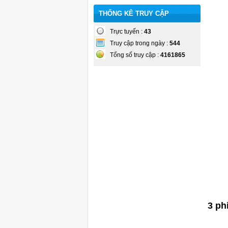
THỐNG KÊ TRUY CẬP
Trực tuyến :
43
Truy cập trong ngày :
544
Tổng số truy cập :
4161865
3 ph