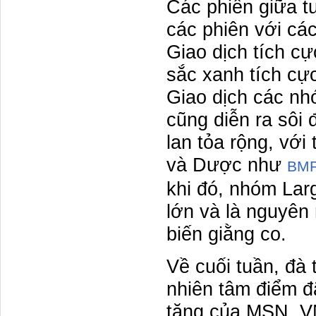
Các phiên giữa t
các phiên với cá
Giao dịch tích c
sắc xanh tích cực
Giao dịch các n
cũng diễn ra sôi
lan tỏa rộng, vớ
và Dược như
BM
khi đó, nhóm Lar
lớn và là nguyên 
biến giằng co.
Về cuối tuần, đà
nhiên tâm điểm đ
tăng của MSN, VN