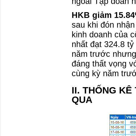
ngoái Tập đoàn n
HKB giảm 15.84
sau khi đón nhận 
kinh doanh của c
nhất đạt 324.8 t
năm trước nhưng 
đáng thất vọng vớ
cùng kỳ năm trướ
II. THỐNG K
QUA