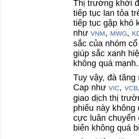
Thị trường khởi đ
tiếp tục lan tỏa t
tiếp tục gặp khó 
như
,
,
VNM
MWG
K
sắc của nhóm cổ 
giúp sắc xanh hiệ
không quá mạnh.
Tuy vậy, đà tăng
Cap như
,
VIC
VCB
giao dịch thị trư
phiếu này không 
cực luân chuyển 
biến không quá b