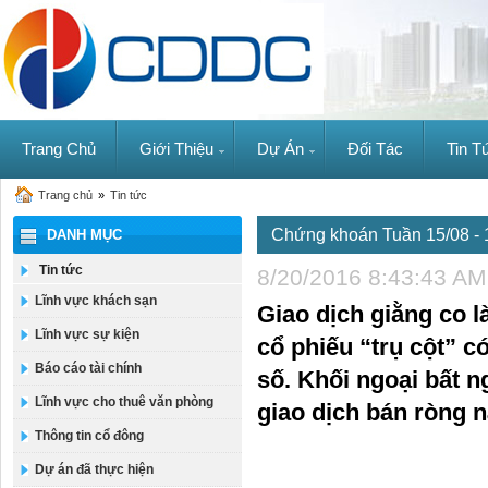
Trang Chủ
Giới Thiệu
Dự Án
Đối Tác
Tin T
Trang chủ
»
Tin tức
Chứng khoán Tuần 15/08 - 1
DANH MỤC
Tin tức
8/20/2016 8:43:43 AM
Lĩnh vực khách sạn
Giao dịch giằng co 
Lĩnh vực sự kiện
cổ phiếu “trụ cột” c
Báo cáo tài chính
số. Khối ngoại bất 
Lĩnh vực cho thuê văn phòng
giao dịch bán ròng 
Thông tin cổ đông
Dự án đã thực hiện