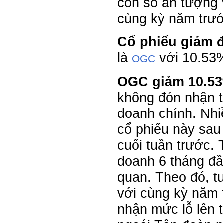
con số ấn tượng 
cùng kỳ năm trướ
Cổ phiếu giảm
là
với 10.53
OGC
OGC giảm 10.5
không đón nhận t
doanh chính. Nhi
cổ phiếu này sau
cuối tuần trước. 
doanh 6 tháng đ
quan. Theo đó, t
với cùng kỳ năm 
nhận mức lỗ lên t