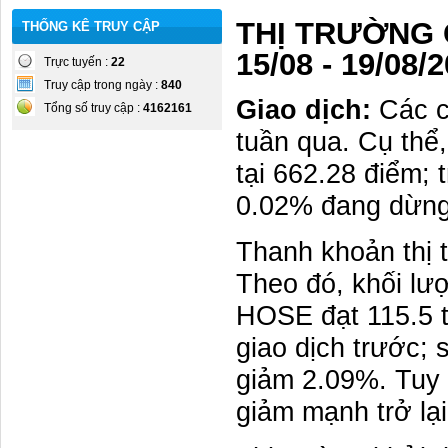
THỊ TRƯỜNG
THỐNG KÊ TRUY CẬP
15/08 - 19/08/
Trực tuyến :
22
Truy cập trong ngày :
840
Giao dịch:
Các ch
Tổng số truy cập :
4162161
tuần qua. Cụ thể
tại 662.28 điểm;
0.02% đang dừng
Thanh khoản thị t
Theo đó, khối lư
HOSE đạt 115.5 t
giao dịch trước; 
giảm 2.09%. Tuy 
giảm mạnh trở lại