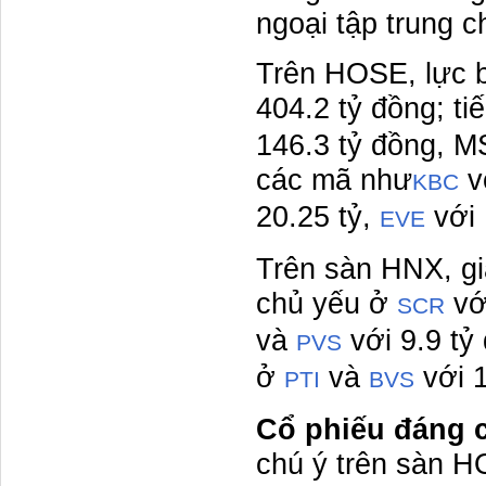
ngoại tập trung c
Trên HOSE, lực b
404.2 tỷ đồng; ti
146.3 tỷ đồng, M
các mã như
vớ
KBC
20.25 tỷ,
với 
EVE
Trên sàn HNX, giá
chủ yếu ở
với
SCR
và
với 9.9 tỷ
PVS
ở
và
với 1
PTI
BVS
Cổ phiếu đáng c
chú ý trên sàn 