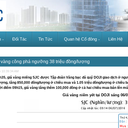
n
Đối Tác
Tin Tức
Quan hệ Cổ đông
Liên Hệ
 vàng công phá ngưỡng 38 triệu đồng/lượng
6 10:39:34 AM
h35, giá vàng miếng SJC được Tập đoàn Vàng bạc đá quý DOJI giao dịch ở ngưỡn
ượng, tăng 850,000 đồng/lượng ở chiều mua và 1.05 triệu đồng/lượng ở chiều b
ời điểm 09h15, giá vàng tăng thêm 100,000 đồng ở cả hai chiều mua-bán lên mức
Giá vàng niêm yết tại DOJI sáng 06/0