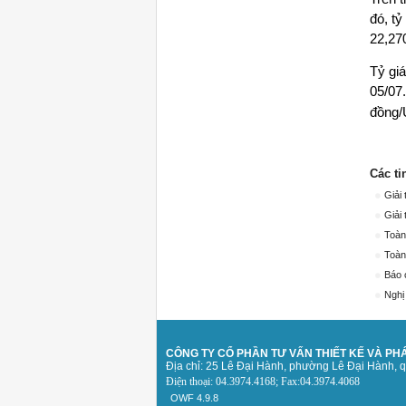
đó, t
22,27
Tỷ gi
05/07
đồng/
Các ti
Giải
Giải
Toàn
Toàn
Báo 
Nghị
CÔNG TY CỔ PHẦN TƯ VẤN THIẾT KẾ
VÀ PHÁ
Địa chỉ: 25 Lê Đại Hành, phường Lê Đại Hành, 
Điện thoại: 04.3974.4168; Fax:04.3974.4068
OWF 4.9.8