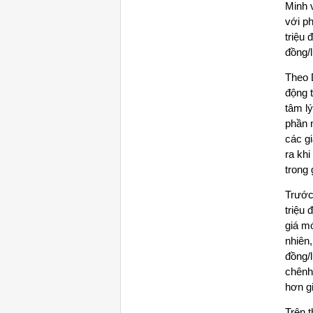
Minh 
với ph
triệu
đồng/
Theo D
động t
tâm l
phần 
các gi
ra kh
trong 
Trước
triệu 
giá mớ
nhiên,
đồng/
chênh
hơn g
Trên t