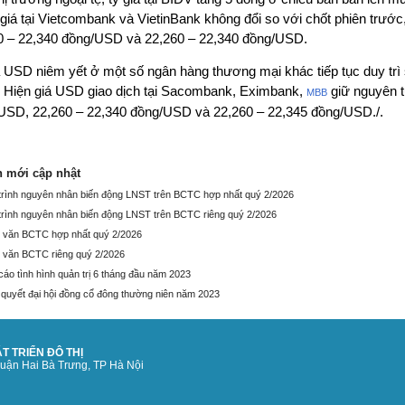
ỷ giá tại Vietcombank và VietinBank không đổi so với chốt phiên trư
0 – 22,340 đồng/USD và 22,260 – 22,340 đồng/USD.
á USD niêm yết ở một số ngân hàng thương mại khác tiếp tục duy trì 
. Hiện giá USD giao dịch tại Sacombank, Eximbank,
giữ nguyên 
MBB
USD, 22,260 – 22,340 đồng/USD và 22,260 – 22,345 đồng/USD./.
n mới cập nhật
 trình nguyên nhân biến động LNST trên BCTC hợp nhất quý 2/2026
 trình nguyên nhân biến động LNST trên BCTC riêng quý 2/2026
 văn BCTC hợp nhất quý 2/2026
 văn BCTC riêng quý 2/2026
cáo tình hình quản trị 6 tháng đầu năm 2023
 quyết đại hội đồng cổ đông thường niên năm 2023
T TRIỂN ĐÔ THỊ
quận Hai Bà Trưng, TP Hà Nội