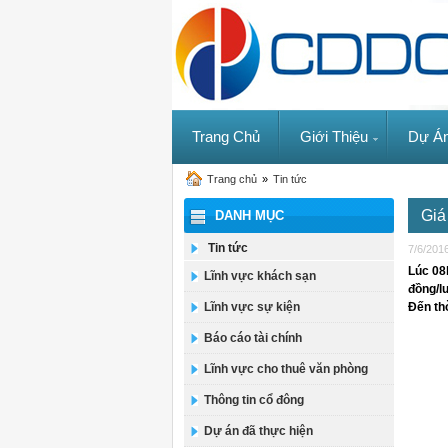
Trang Chủ
Giới Thiệu
Dự Á
Trang chủ
»
Tin tức
Giá
DANH MỤC
Tin tức
7/6/201
Lúc 08
Lĩnh vực khách sạn
đồng/l
Lĩnh vực sự kiện
Đến th
Báo cáo tài chính
Lĩnh vực cho thuê văn phòng
Thông tin cổ đông
Dự án đã thực hiện