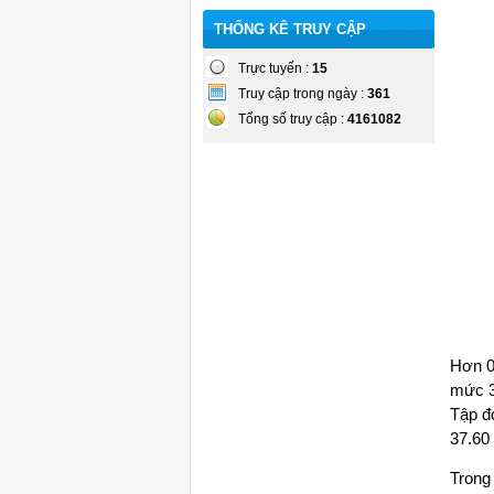
THỐNG KÊ TRUY CẬP
Trực tuyến :
15
Truy cập trong ngày :
361
Tổng số truy cập :
4161082
Hơn 0
mức 3
Tập đ
37.60 
Trong