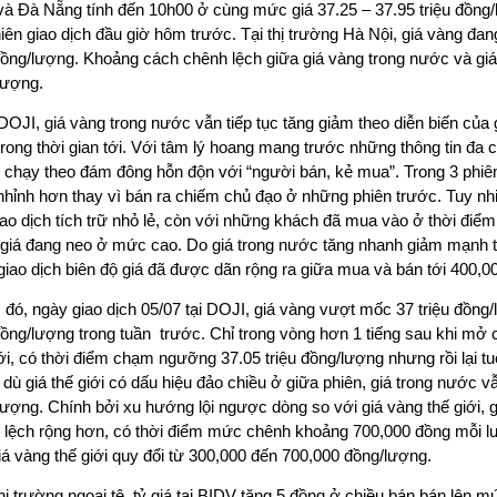
và Đà Nẵng tính đến 10h00 ở cùng mức giá 37.25 – 37.95 triệu đồng
iên giao dịch đầu giờ hôm trước. Tại thị trường Hà Nội, giá vàng đa
 đồng/lượng. Khoảng cách chênh lệch giữa giá vàng trong nước và giá
lượng.
OJI, giá vàng trong nước vẫn tiếp tục tăng giảm theo diễn biến của g
rong thời gian tới. Với tâm lý hoang mang trước những thông tin đa c
ý chạy theo đám đông hỗn độn với “người bán, kẻ mua”. Trong 3 phiê
nhỉnh hơn thay vì bán ra chiếm chủ đạo ở những phiên trước. Tuy nh
ao dịch tích trữ nhỏ lẻ, còn với những khách đã mua vào ở thời điể
i giá đang neo ở mức cao. Do giá trong nước tăng nhanh giảm mạnh t
giao dịch biên độ giá đã được dãn rộng ra giữa mua và bán tới 400,
 đó, ngày giao dịch 05/07 tại DOJI, giá vàng vượt mốc 37 triệu đồng
đồng/lượng trong tuần trước. Chỉ trong vòng hơn 1 tiếng sau khi mở c
i, có thời điểm chạm ngưỡng 37.05 triệu đồng/lượng nhưng rồi lại tu
 dù giá thế giới có dấu hiệu đảo chiều ở giữa phiên, giá trong nước v
lượng. Chính bởi xu hướng lội ngược dòng so với giá vàng thế giới, 
 lệch rộng hơn, có thời điểm mức chênh khoảng 700,000 đồng mỗi l
iá vàng thế giới quy đổi từ 300,000 đến 700,000 đồng/lượng.
hị trường ngoại tệ, tỷ giá tại BIDV tăng 5 đồng ở chiều bán bán lên