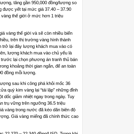
/lượng, tăng gần 950,000 đồng/lượng so
ng được yết tại mức giá 37.40 – 37.90
 vàng thế giới ở mức hơn 1 triệu
iá vàng thế giới và sẽ còn nhiều biến
hiều, trên thị trường vàng hình thành
n trở lại đây lượng khách mua vào có
iên, lượng khách mua vào chủ yếu là
m trước lại chọn phương án tranh thủ bán
rong khoảng thời gian ngắn, để an toàn
000 đồng mỗi lượng.
/lượng sau khi công phá khỏi mốc 36
ửa quý kim vàng lại “tái lập” những đỉnh
ột dốc giảm nhiệt ngay trong ngày. Tuy
ẫn trụ vững trên ngưỡng 36.5 triệu
giá vàng trong nước đã kéo dãn biên độ
ượng. Giá vàng miếng đã chính thức cao
 mức 22,270 – 22,340 đồng/USD. Trong khi