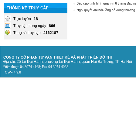
Báo cáo tình hình quản trị 6 tháng đầu 
THỐNG KÊ TRUY CẬP
Nghị quyết đại hội đồng cổ đông thường
Trực tuyến :
18
Truy cập trong ngày :
866
Tổng số truy cập :
4162187
CÔNG TY CỔ PHẦN TƯ VẤN THIẾT KẾ
VÀ PHÁT TRIỂN ĐÔ THỊ
Địa chỉ: 25 Lê Đại Hành, phường Lê Đại Hành, quận Hai Bà Trưng, TP Hà Nội
Điện thoại: 04.3974.4168; Fax:04.3974.4068
OWF 4.9.8